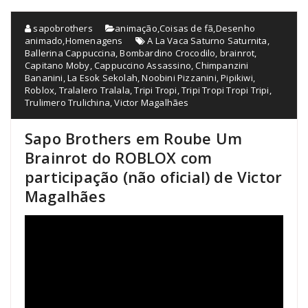
sapobrothers
animação
,
Coisas de fã
,
Desenho
animado
,
Homenagens
A La Vaca Saturno Saturnita
,
Ballerina Cappuccina
,
Bombardino Crocodilo
,
brainrot
,
Capitano Moby
,
Cappuccino Assassino
,
Chimpanzini
Bananini
,
La Esok Sekolah
,
Noobini Pizzanini
,
Pipikiwi
,
Roblox
,
Tralalero Tralala
,
Tripi Tropi
,
Tripi Tropi Tropi Tripi
,
Trulimero Trulichina
,
Victor Magalhães
Sapo Brothers em Roube Um
Brainrot do ROBLOX com
participação (não oficial) de Victor
Magalhães