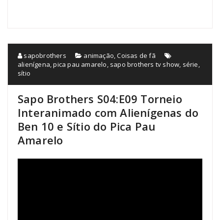
sapobrothers
animação
,
Coisas de fã
alienígena
,
pica pau amarelo
,
sapo brothers tv show
,
série
,
sítio
Sapo Brothers S04:E09 Torneio
Interanimado com Alienígenas do
Ben 10 e Sítio do Pica Pau
Amarelo