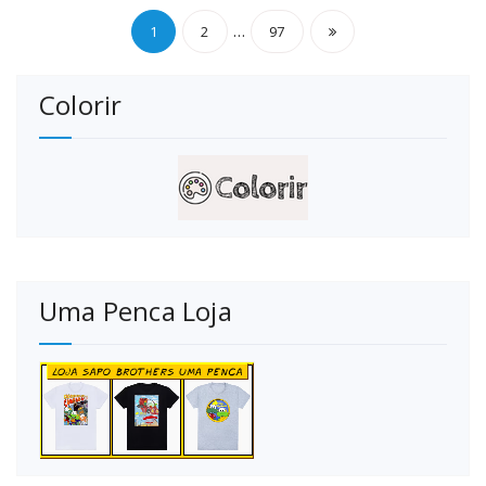
Paginação
…
1
2
97
de
Colorir
posts
Uma Penca Loja