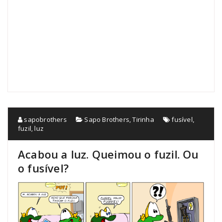
sapobrothers
Sapo Brothers
,
Tirinha
fusível
,
fuzil
,
luz
Acabou a luz. Queimou o fuzil. Ou
o fusível?