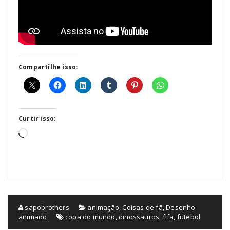
Compartilhe isso:
Curtir isso:
Carregando...
sapobrothers
animação
,
Coisas de fã
,
Desenho
animado
copa do mundo
,
dinossauros
,
fifa
,
futebol