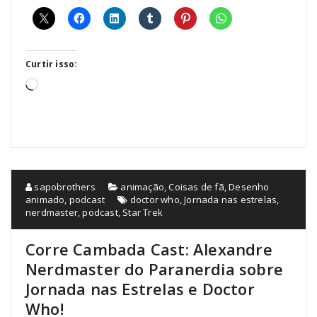
Curtir isso:
Carregando...
sapobrothers
animação
,
Coisas de fã
,
Desenho
animado
,
podcast
doctor who
,
Jornada nas estrelas
,
nerdmaster
,
podcast
,
Star Trek
Corre Cambada Cast: Alexandre
Nerdmaster do Paranerdia sobre
Jornada nas Estrelas e Doctor
Who!