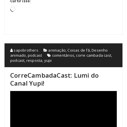
Curtir isso:
Carregando...
sapobrothers
animação
,
Coisas de fã
,
Desenho
animado
,
podcast
comentários
,
corre cambada cast
,
podcast
,
resposta
,
yupi
CorreCambadaCast: Lumi do
Canal Yupi!