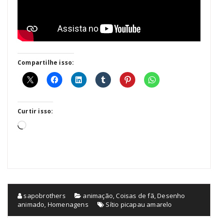
Compartilhe isso:
Curtir isso:
Carregando...
sapobrothers
animação
,
Coisas de fã
,
Desenho
animado
,
Homenagens
Sítio picapau amarelo