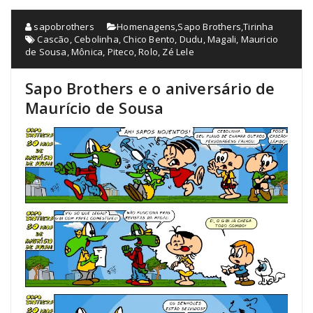
sapobrothers
Homenagens
,
Sapo Brothers
,
Tirinha
Cascão
,
Cebolinha
,
Chico Bento
,
Dudu
,
Magali
,
Mauricio
de Sousa
,
Mônica
,
Piteco
,
Rolo
,
Zé Lele
Sapo Brothers e o aniversário de
Maurício de Sousa