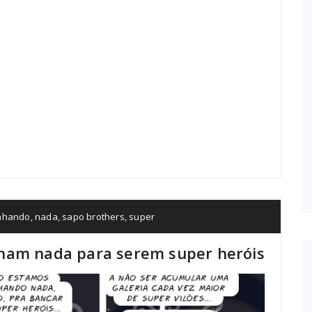
nhando
,
nada
,
sapo brothers
,
super
ham nada para serem super heróis