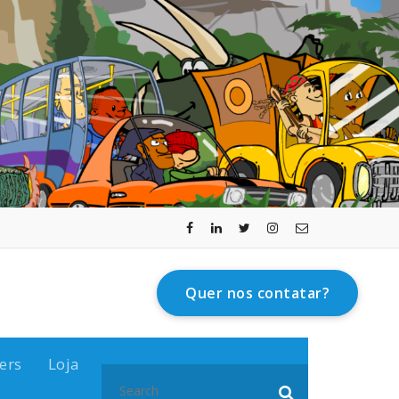
Quer nos contatar?
ers
Loja
Search
for: