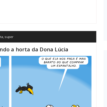
ta
,
super
ndo a horta da Dona Lúcia