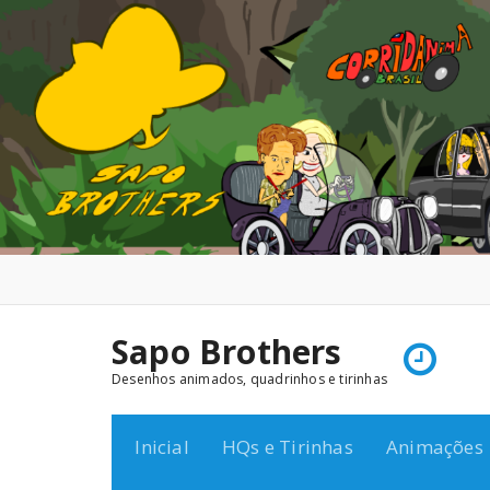
Pular
para
o
conteúdo
Sapo Brothers
Desenhos animados, quadrinhos e tirinhas
Inicial
HQs e Tirinhas
Animações