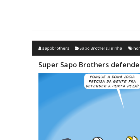
sapobrothers
Sapo Brothers
,
Tirinha
hor
Super Sapo Brothers defende