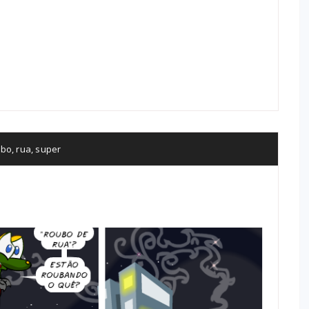
ubo
,
rua
,
super