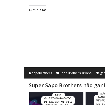
Curtir isso:
sapobrothers
Sapo Brothers
,
Tirinha
ga
Super Sapo Brothers não gan