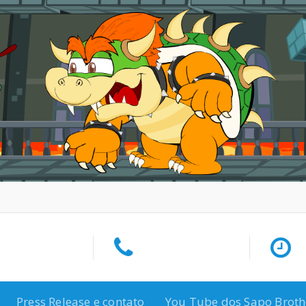
Press Release e contato
You Tube dos Sapo Broth