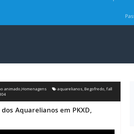
Pas
o animado
,
Homenagens
aquarelianos
,
Begofredo
,
fall
304
a dos Aquarelianos em PKXD,