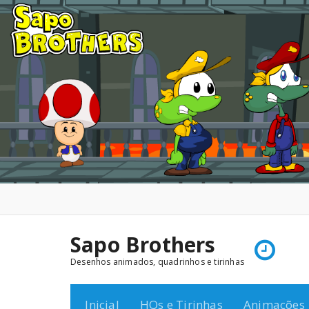
Pular
para
o
conteúdo
Sapo Brothers
Desenhos animados, quadrinhos e tirinhas
Inicial
HQs e Tirinhas
Animações