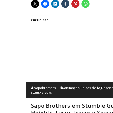
Curtir isso:
sapobrothers
animação
,
Coisas de fã
,
Desenh
stumble guys
Sapo Brothers em Stumble Guys:
Heights, Laser Tracer e Spac