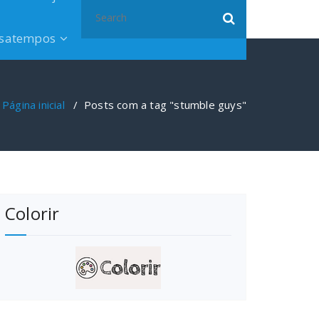
Search
for:
satempos
Página inicial
/
Posts com a tag "stumble guys"
Colorir