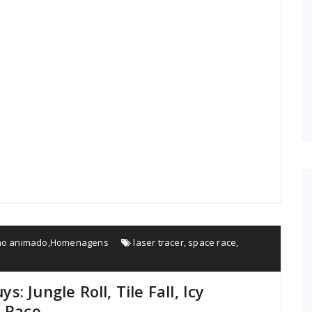
o animado
,
Homenagens
laser tracer
,
space race
,
 Jungle Roll, Tile Fall, Icy
e Race