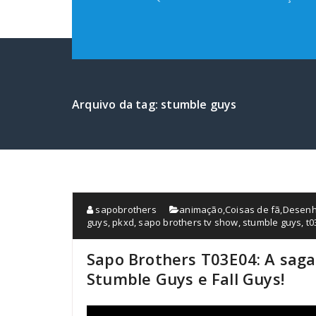
Arquivo da tag: stumble guys
sapobrothers
animação
,
Coisas de fã
,
Desenh
guys
,
pkxd
,
sapo brothers tv show
,
stumble guys
,
t0
Sapo Brothers T03E04: A sag
Stumble Guys e Fall Guys!