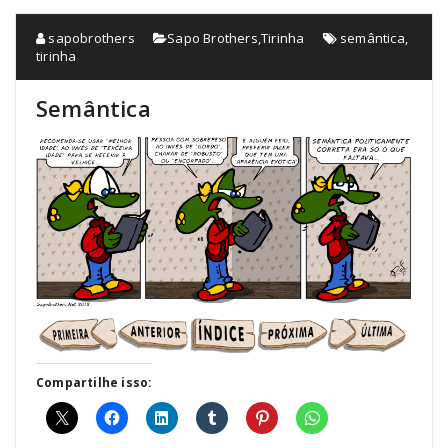
sapobrothers
Sapo Brothers
,
Tirinha
semântica
,
tirinha
Semântica
Compartilhe isso: