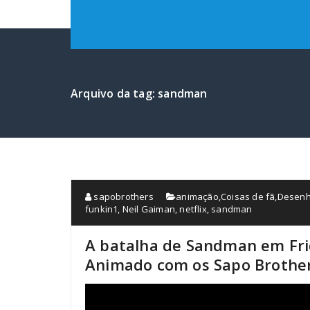
Arquivo da tag: sandman
sapobrothers
animação
,
Coisas de fã
,
Desenh
funkin1
,
Neil Gaiman
,
netflix
,
sandman
A batalha de Sandman em Fri
Animado com os Sapo Brother