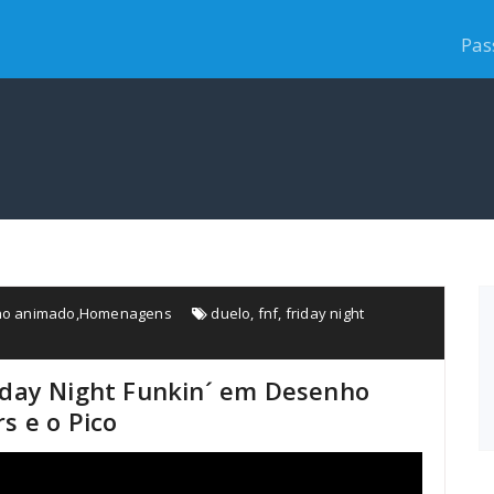
Pas
o animado
,
Homenagens
duelo
,
fnf
,
friday night
day Night Funkin´ em Desenho
s e o Pico