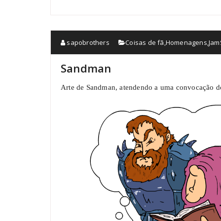
sapobrothers
Coisas de fã
,
Homenagens
,
Jam
Sandman
Arte de Sandman, atendendo a uma convocação 