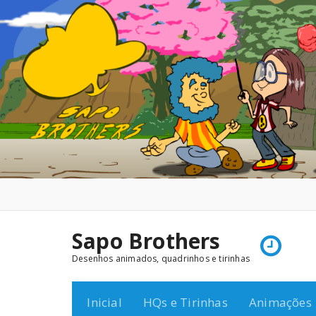
Pular
para
o
conteúdo
Sapo Brothers
Desenhos animados, quadrinhos e tirinhas
Inicial
HQs e Tirinhas
Animações