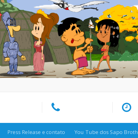
Press Release e contato
You Tube dos Sapo Broth