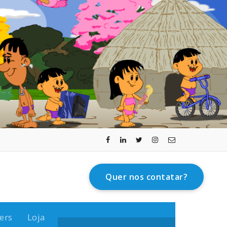
Quer nos contatar?
ers
Loja
Search