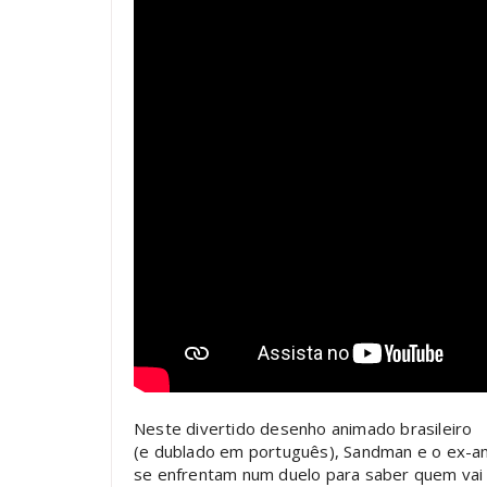
Neste divertido desenho animado brasileiro
(e dublado em português), Sandman e o ex-an
se enfrentam num duelo para saber quem vai