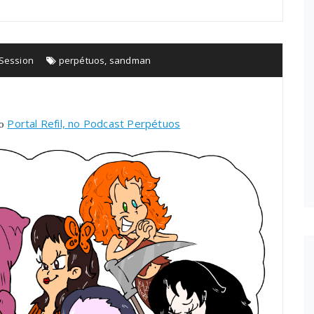
Session
perpétuos
,
sandman
Portal Refil, no Podcast Perpétuos
do