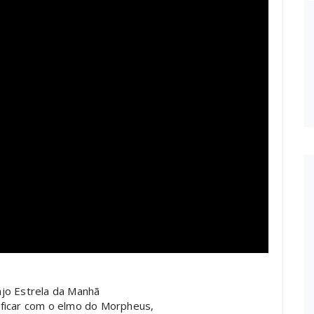
jo Estrela da Manhã
 ficar com o elmo do Morpheus,