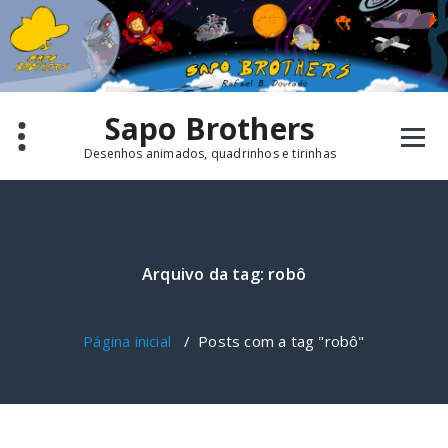
Pular
para
o
conteúdo
Sapo Brothers
Desenhos animados, quadrinhos e tirinhas
Arquivo da tag: robô
Página inicial
/
Posts com a tag "robô"