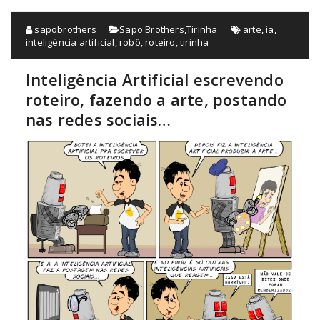
sapobrothers
Sapo Brothers
,
Tirinha
arte
,
ia
,
inteligência artificial
,
robô
,
roteiro
,
tirinha
Inteligência Artificial escrevendo
roteiro, fazendo a arte, postando
nas redes sociais…