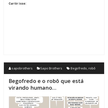
Curtir isso:
sapobrothers
Sapo Brothers
Begofredo
,
robô
Begofredo e o robô que está
virando humano…