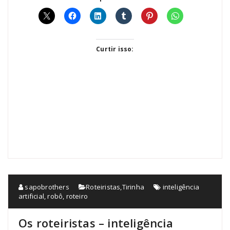
Curtir isso:
sapobrothers
Roteiristas
,
Tirinha
inteligência
artificial
,
robô
,
roteiro
Os roteiristas – inteligência