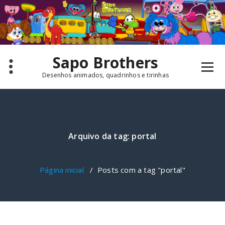
Pular
para
o
conteúdo
Sapo Brothers
Desenhos animados, quadrinhos e tirinhas
Arquivo da tag: portal
Página inicial
/
Posts com a tag "portal"