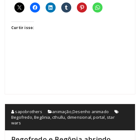
Curtir isso:
sapobrothers
animação
,
Desenho animado
Begofredo
,
Begônia
,
cthullu
,
dimensional
,
portal
,
star
wars
Begofredo e Begônia abrindo