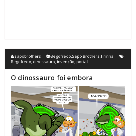
sapobrothers
Begofredo
,
Sapo Brothers
,
Tirinha
Begofredo
,
dinossauro
,
invenção
,
portal
O dinossauro foi embora