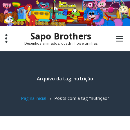
Pular
para
o
conteúdo
Sapo Brothers
Desenhos animados, quadrinhos e tirinhas
Arquivo da tag: nutrição
Página inicial
/
Posts com a tag "nutrição"