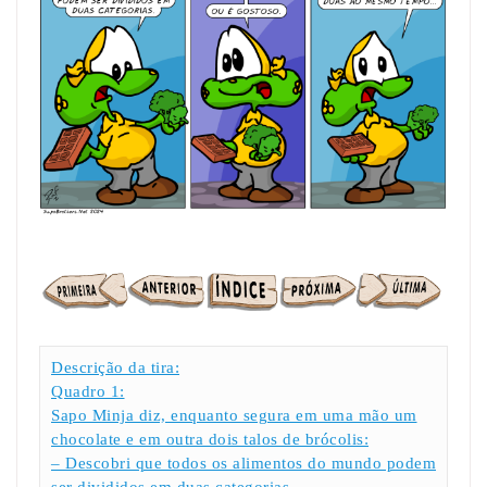
Descrição da tira:
Quadro 1:
Sapo Minja diz, enquanto segura em uma mão um
chocolate e em outra dois talos de brócolis:
– Descobri que todos os alimentos do mundo podem