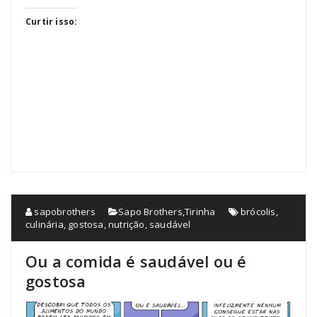
Curtir isso:
sapobrothers
Sapo Brothers
,
Tirinha
brócolis
,
culinária
,
gostosa
,
nutrição
,
saudável
Ou a comida é saudável ou é
gostosa