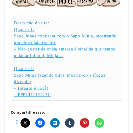
Descrição da tira:
Quadro 1:
Sapo Jones conversa com o Sapo Minja, mostrando
um chocolate escuro:
– Não gostar de coisa amarga é sinal de que temos
paladar infantil, Minja…
Quadro 2:
Sapo Minja fazendo birra, mostrando a língua,
dizendo:
– Infantil é você!
– PFFUUUUUUU!
Compartilhe isso: