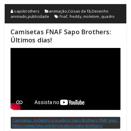
sapobrothers
animação
,
Coisas de fã
,
Desenho
animado
,
publicidade
fnaf
,
freddy
,
moletom
,
quadro
Camisetas FNAF Sapo Brothers:
Últimos dias!
Camisetas, moletons e quadros Sapo Brothers FNAF aqui: 
https://www.lolja.com.br/creators/sapo-brothers/