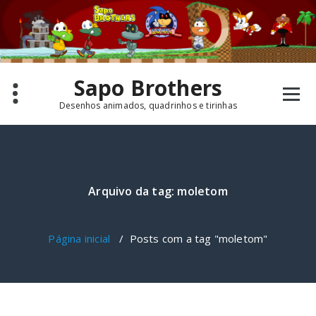
Pular
para
o
conteúdo
Sapo Brothers
Desenhos animados, quadrinhos e tirinhas
Arquivo da tag: moletom
Página inicial
/
Posts com a tag "moletom"