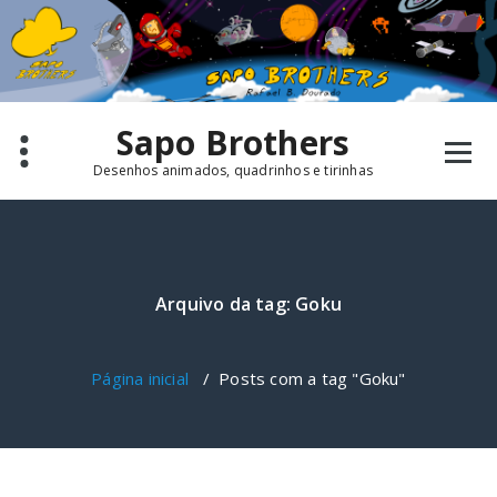
Pular
para
o
conteúdo
Sapo Brothers
Desenhos animados, quadrinhos e tirinhas
Arquivo da tag: Goku
Página inicial
/
Posts com a tag "Goku"