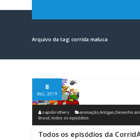
Arquivo da tag: corrida maluca
8
dez, 2019
sapobrothers
animação
,
Antigas
,
Desenho an
Brasil
,
todos os episódios
Todos os episódios da Corrid