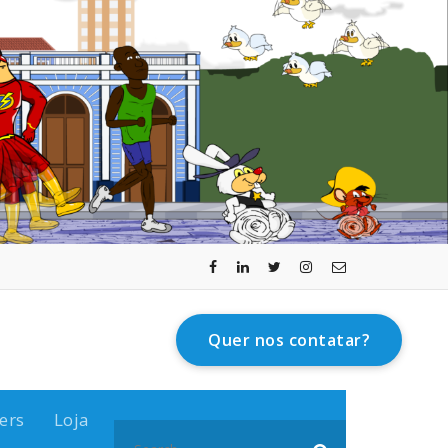
Quer nos contatar?
ers
Loja
Search