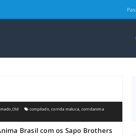
Pas
imado
,
Old
compilado
,
corrida maluca
,
corridanima
Anima Brasil com os Sapo Brothers