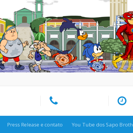
Press Release e contato
You Tube dos Sapo Broth