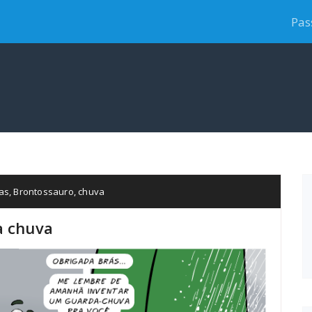
Pas
as
,
Brontossauro
,
chuva
a chuva