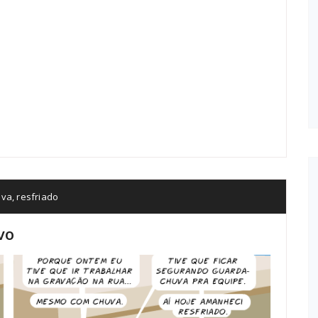
uva
,
resfriado
vo