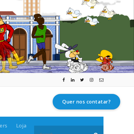
Quer nos contatar?
ers
Loja
Search