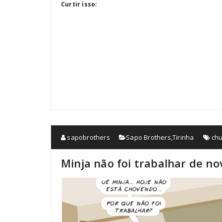
Curtir isso:
sapobrothers
Sapo Brothers
,
Tirinha
ch
Minja não foi trabalhar de no