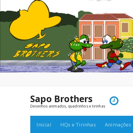
Pular
para
o
conteúdo
Sapo Brothers
Desenhos animados, quadrinhos e tirinhas
Inicial
HQs e Tirinhas
Animações