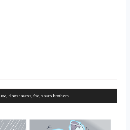
uva
,
dinossauros
,
frio
,
sauro brothers