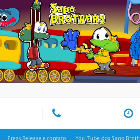
Press Release e contato
You Tube dos Sapo Broth