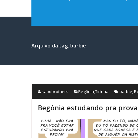
Arquivo da tag: barbie
sapobrothers
Begônia
,
Tirinha
barbie
,
B
Begônia estudando pra prova 