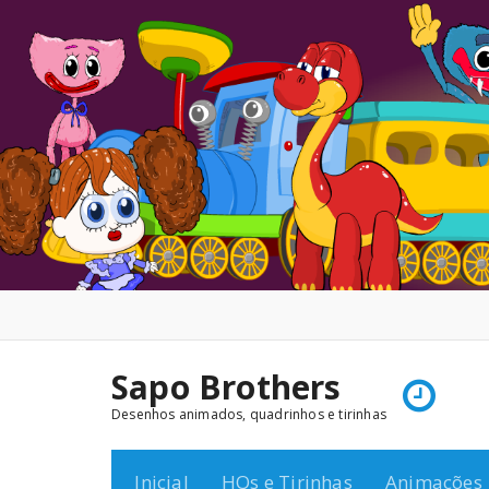
Pular
para
o
conteúdo
Sapo Brothers
Desenhos animados, quadrinhos e tirinhas
Inicial
HQs e Tirinhas
Animações