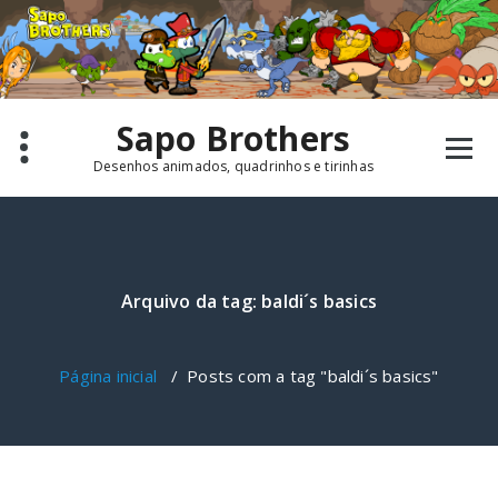
Pular
para
o
conteúdo
Sapo Brothers
Desenhos animados, quadrinhos e tirinhas
Arquivo da tag: baldi´s basics
Página inicial
/
Posts com a tag "baldi´s basics"