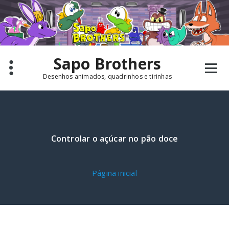
Pular
para
o
conteúdo
Sapo Brothers
Desenhos animados, quadrinhos e tirinhas
Controlar o açúcar no pão doce
Página inicial