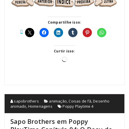
Compartilhe isso:
Curtir isso:
Carregando...
sapobrothers
animação
,
Coisas de fã
,
Desenho
animado
,
Homenagens
Poppy Playtime 4
Sapo Brothers em Poppy