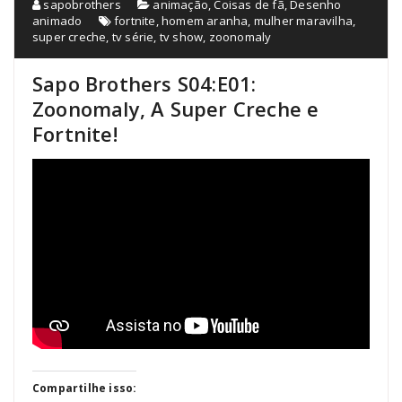
sapobrothers
animação
,
Coisas de fã
,
Desenho
animado
fortnite
,
homem aranha
,
mulher maravilha
,
super creche
,
tv série
,
tv show
,
zoonomaly
Sapo Brothers S04:E01:
Zoonomaly, A Super Creche e
Fortnite!
Compartilhe isso: