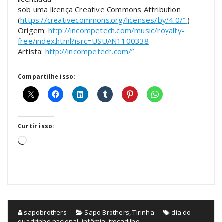
sob uma licença Creative Commons Attribution
(
https://creativecommons.org/licenses/by/4.0/”
)
Origem:
http://incompetech.com/music/royalty-
free/index.html?isrc=USUAN1100338
Artista:
http://incompetech.com/”
Compartilhe isso:
Curtir isso:
Carregando...
sapobrothers
Sapo Brothers
,
Tirinha
dia do
quadrinho nacional
,
infâmia
,
trocadilho