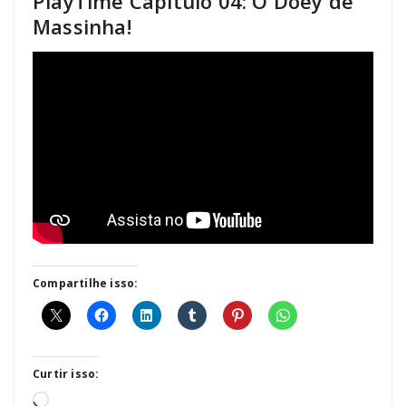
PlayTime Capítulo 04: O Doey de
Massinha!
Compartilhe isso:
Curtir isso:
Carregando...