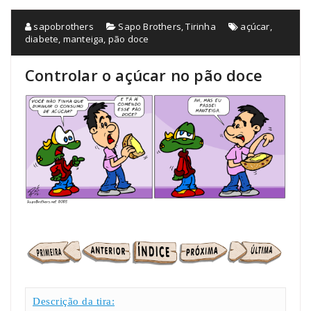
sapobrothers
Sapo Brothers
,
Tirinha
açúcar
,
diabete
,
manteiga
,
pão doce
Controlar o açúcar no pão doce
Descrição da tira: