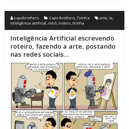
sapobrothers
Sapo Brothers
,
Tirinha
arte
,
ia
,
inteligência artificial
,
robô
,
roteiro
,
tirinha
Inteligência Artificial escrevendo
roteiro, fazendo a arte, postando
nas redes sociais…