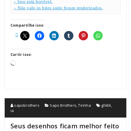
– Isso está horrível.
– Não vale os bites onde foram renderizados.
Compartilhe isso:
Curtir isso:
Carregando...
sapobrothers
Sapo Brothers
,
Tirinha
ghibli
,
ia
Seus desenhos ficam melhor feito