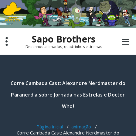
Pular
para
o
conteúdo
Sapo Brothers
Desenhos animados, quadrinhos e tirinhas
Corre Cambada Cast: Alexandre Nerdmaster do
Paranerdia sobre Jornada nas Estrelas e Doctor
Who!
Página inicial
/
animação
/
Corre Cambada Cast: Alexandre Nerdmaster do