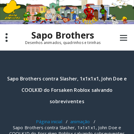
Pular
para
o
conteúdo
Sapo Brothers
Desenhos animados, quadrinhos e tirinhas
Sapo Brothers contra Slasher, 1x1x1x1, John Doe e
COOLKID do Forsaken Roblox salvando
sobreviventes
Página inicial
/
animação
/
Sapo Brothers contra Slasher, 1x1x1x1, John Doe e
COOLKID do Forsaken Roblox salvando sobreviventes