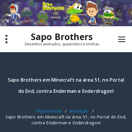
Pular
para
o
conteúdo
Sapo Brothers
Desenhos animados, quadrinhos e tirinhas
Sapo Brothers em Minecraft na área 51, no Portal
do End, contra Enderman e Enderdragon!
Página inicial
/
animação
/
Sapo Brothers em Minecraft na área 51, no Portal do End,
contra Enderman e Enderdragon!