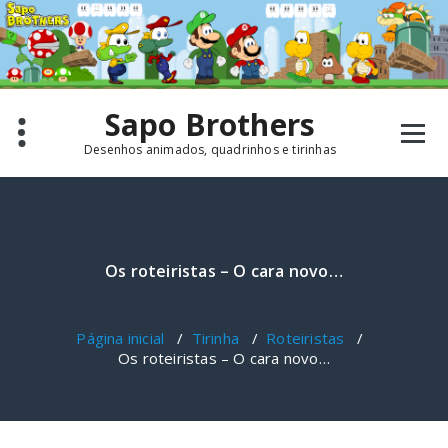
Pular
para
o
conteúdo
Sapo Brothers
Desenhos animados, quadrinhos e tirinhas
Os roteiristas – O cara novo…
Página inicial
/
Tirinha
/
Roteiristas
/
Os roteiristas – O cara novo…