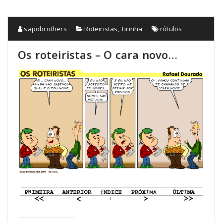
sapobrothers
Roteiristas
,
Tirinha
rótulos
Os roteiristas – O cara novo…