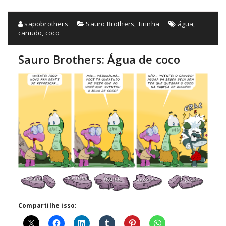
sapobrothers
Sauro Brothers
,
Tirinha
água
,
canudo
,
coco
Sauro Brothers: Água de coco
Compartilhe isso: