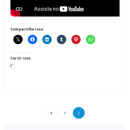
Compartilhe isso:
Curtir isso:
Carregando...
Paginação
1
2
de