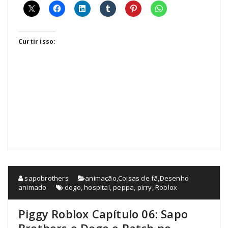
Curtir isso:
sapobrothers
animação
,
Coisas de fã
,
Desenho
animado
dogo
,
hospital
,
peppa
,
pirry
,
Roblox
Piggy Roblox Capítulo 06: Sapo