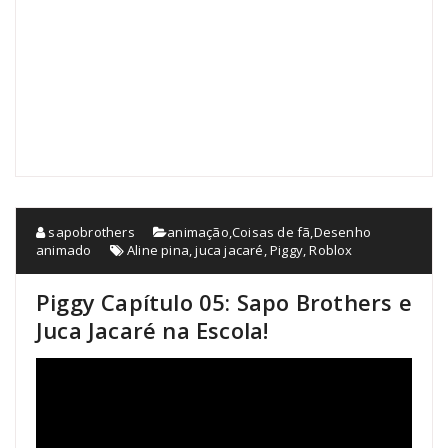
sapobrothers
animação
,
Coisas de fã
,
Desenho
animado
Aline pina
,
juca jacaré
,
Piggy
,
Roblox
Piggy Capítulo 05: Sapo Brothers e
Juca Jacaré na Escola!