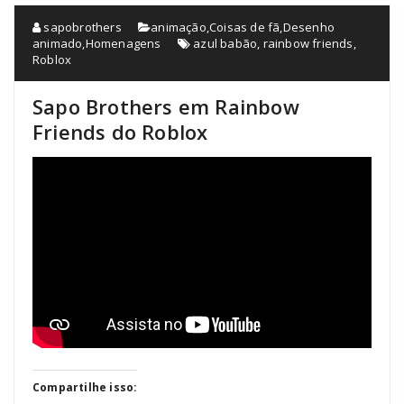
sapobrothers
animação
,
Coisas de fã
,
Desenho
animado
,
Homenagens
azul babão
,
rainbow friends
,
Roblox
Sapo Brothers em Rainbow
Friends do Roblox
Compartilhe isso: