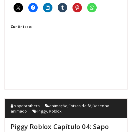
Curtir isso:
sapobrothers
animação
,
Coisas de fã
,
Desenho
animado
Piggy
,
Roblox
Piggy Roblox Capítulo 04: Sapo