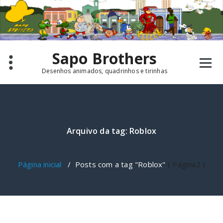
Pular
para
o
conteúdo
Sapo Brothers
Desenhos animados, quadrinhos e tirinhas
Arquivo da tag: Roblox
Página inicial
/
Posts com a tag "Roblox"
( Página2 )